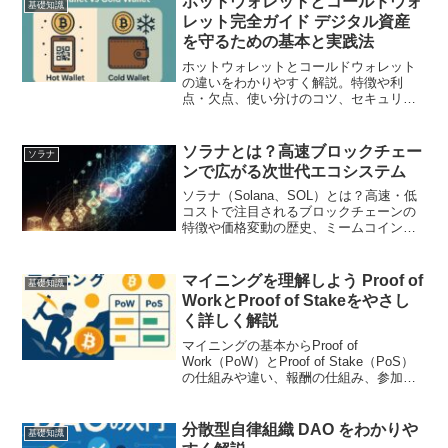
ホットウォレットとコールドウォ
基礎知識
レット完全ガイド デジタル資産
を守るための基本と実践法
ホットウォレットとコールドウォレット
の違いをわかりやすく解説。特徴や利
点・欠点、使い分けのコツ、セキュリテ
ィ対策まで詳しく紹介します。デジタル
資産を安全に守るための実践ガイド。
ソラナとは？高速ブロックチェー
ソラナ
ンで広がる次世代エコシステム
ソラナ（Solana、SOL）とは？高速・低
コストで注目されるブロックチェーンの
特徴や価格変動の歴史、ミームコイン文
化、RWA（現実資産のトークン化）、投
資リスクまで初心者向けにわかりやすく
解説します。
マイニングを理解しよう Proof of
基礎知識
WorkとProof of Stakeをやさし
く詳しく解説
マイニングの基本からProof of
Work（PoW）とProof of Stake（PoS）
の仕組みや違い、報酬の仕組み、参加方
法、イーサリアムのThe Mergeによる影
響までをわかりやすく解説。暗号資産を
理解したい方に役立つ入門記事です。
分散型自律組織 DAO をわかりや
基礎知識