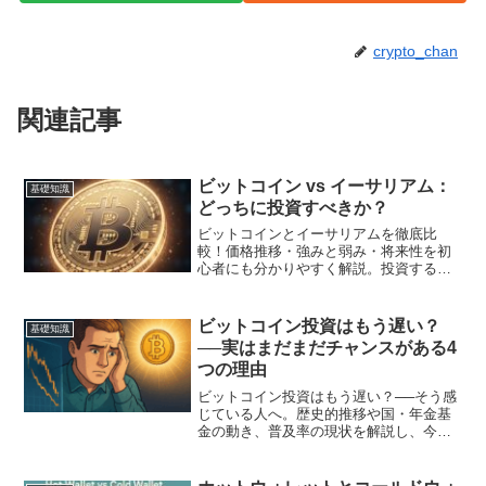
crypto_chan
関連記事
ビットコイン vs イーサリアム：
基礎知識
どっちに投資すべきか？
ビットコインとイーサリアムを徹底比
較！価格推移・強みと弱み・将来性を初
心者にも分かりやすく解説。投資するな
らどっち？おすすめのポートフォリオ戦
略も紹介します。
ビットコイン投資はもう遅い？
基礎知識
──実はまだまだチャンスがある4
つの理由
ビットコイン投資はもう遅い？──そう感
じている人へ。歴史的推移や国・年金基
金の動き、普及率の現状を解説し、今か
らでも間に合う理由と始め方を分かりや
すく紹介します。