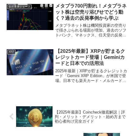
メタプラ700円割れ！メタプラネ
仮想通貨ニュース
ット株は空売り浴びせでどう動
く？過去の反発事例から学ぶ
メタプラネット株は機関投資家の空売り
で揺さぶられる場面が増加。過去のソフ
トバンク、マネックス、任天堂の反発事
例をもとに、空売り後の株価回復パター
ンと投資家に示唆するポイントを解説し
ます。
【2025年最新】XRPが貯まるク
XRP
レジットカード登場｜Geminiカ
ードと日本での活用法
2025年最新｜XRPが貯まるクレジットカ
ード「Gemini XRP Edition」が米国で登
場。日本でも楽天カード・メルカード・
PayPayカードのポイント投資で間接的に
XRPなどの仮想通貨を積立可能。日常の
支払いがそのまま資産形成につながる新
しい投資スタイルを解説。
【2025年最新】Coincheck徹底解説｜評
判・メリット・デメリット・始め方まで
初心者向け完全ガイド