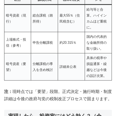
給与等と合
暗号資産（現
総合課税（雑
最大55％（住
算。ハイイン
行）
所得）
民税含む）
カムほど重税
に。
国内の代表的
上場株式・投
申告分離課税
約20.315％
な金融所得の
信（参考）
取り扱い。
具体の税率や
暗号資産（要
分離課税の導
損益通算・繰
詳細未公表
望）
入を含め検討
越などは今後
の設計次第。
注：
現時点では「要望」段階。正式決定・施行時期・制度
詳細は今後の政府与党の税制改正プロセスで固まります。