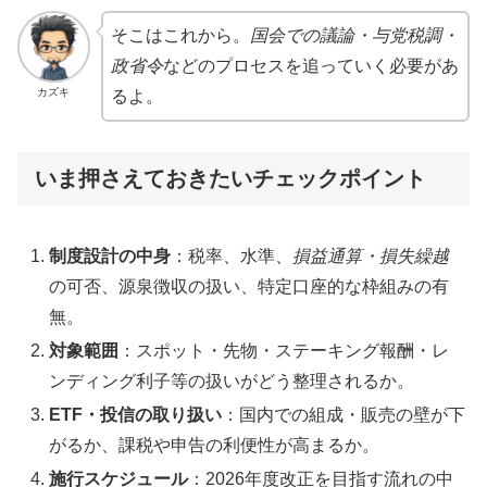
そこはこれから。
国会での議論・与党税調・
政省令
などのプロセスを追っていく必要があ
カズキ
るよ。
いま押さえておきたいチェックポイント
制度設計の中身
：税率、水準、
損益通算・損失繰越
の可否、源泉徴収の扱い、特定口座的な枠組みの有
無。
対象範囲
：スポット・先物・ステーキング報酬・レ
ンディング利子等の扱いがどう整理されるか。
ETF・投信の取り扱い
：国内での組成・販売の壁が下
がるか、課税や申告の利便性が高まるか。
施行スケジュール
：2026年度改正を目指す流れの中