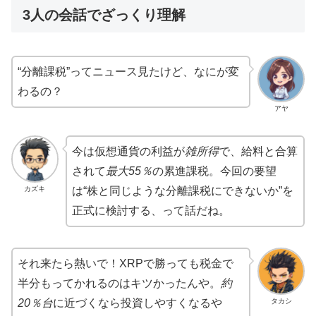
3人の会話でざっくり理解
“分離課税”ってニュース見たけど、なにが変
わるの？
アヤ
今は仮想通貨の利益が
雑所得
で、給料と合算
されて
最大55％
の累進課税。今回の要望
カズキ
は“株と同じような分離課税にできないか”を
正式に検討する、って話だね。
それ来たら熱いで！XRPで勝っても税金で
半分もってかれるのはキツかったんや。
約
タカシ
20％台
に近づくなら投資しやすくなるや