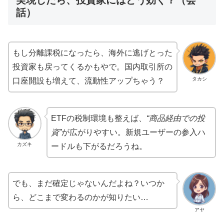
実現したら、投資家にはどう効く？（会
話）
もし分離課税になったら、海外に逃げとった
投資家も戻ってくるかもやで。国内取引所の
タカシ
口座開設も増えて、流動性アップちゃう？
ETFの税制環境も整えば、
“商品経由での投
資”
が広がりやすい。新規ユーザーの参入ハ
カズキ
ードルも下がるだろうね。
でも、まだ確定じゃないんだよね？いつか
ら、どこまで変わるのかが知りたい…
アヤ